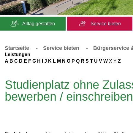
Alltag gestalten
Service bieten
Startseite
-
Service bieten
-
Bürgerservice &
Leistungen
A
B
C
D
E
F
G
H
I
J
K
L
M
N
O
P
Q
R
S
T
U
V
W
X
Y
Z
Studienplatz ohne Zula
bewerben / einschreiben