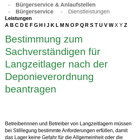
-
Bürgerservice & Anlaufstellen
-
Bürgerservice
-
Dienstleistungen
Leistungen
A
B
C
D
E
F
G
H
I
J
K
L
M
N
O
P
Q
R
S
T
U
V
W
X
Y
Z
Bestimmung zum
Sachverständigen für
Langzeitlager nach der
Deponieverordnung
beantragen
Betreiberinnen und Betreiber von Langzeitlagern müssen
bei Stilllegung bestimmte Anforderungen erfüllen, damit
das Lager keine Gefahr für die Allgemeinheit oder die