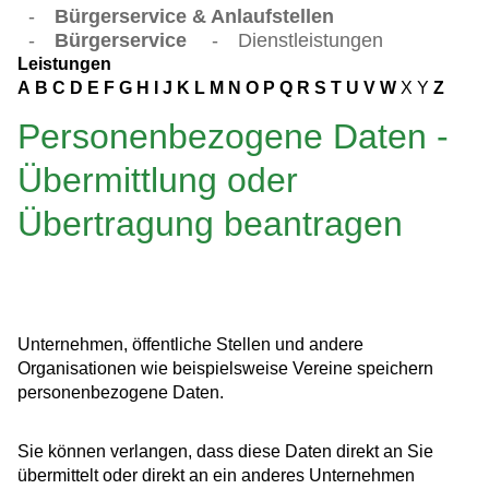
-
Bürgerservice & Anlaufstellen
-
Bürgerservice
-
Dienstleistungen
Leistungen
A
B
C
D
E
F
G
H
I
J
K
L
M
N
O
P
Q
R
S
T
U
V
W
X
Y
Z
Personenbezogene Daten -
Übermittlung oder
Übertragung beantragen
Unternehmen, öffentliche Stellen und andere
Organisationen wie beispielsweise Vereine speichern
personenbezogene Daten.
Sie können verlangen, dass diese Daten direkt an Sie
übermittelt oder direkt an ein anderes Unternehmen