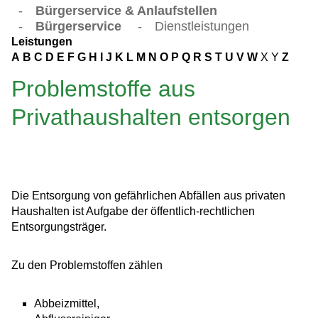
-
Bürgerservice & Anlaufstellen
-
Bürgerservice
-
Dienstleistungen
Leistungen
A
B
C
D
E
F
G
H
I
J
K
L
M
N
O
P
Q
R
S
T
U
V
W
X
Y
Z
Problemstoffe aus
Privathaushalten entsorgen
Die Entsorgung von gefährlichen Abfällen aus privaten
Haushalten ist Aufgabe der öffentlich-rechtlichen
Entsorgungsträger.
Zu den Problemstoffen zählen
Abbeizmittel,