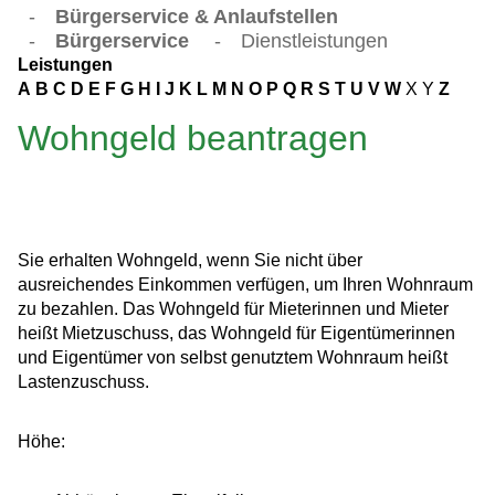
-
Bürgerservice & Anlaufstellen
-
Bürgerservice
-
Dienstleistungen
Leistungen
A
B
C
D
E
F
G
H
I
J
K
L
M
N
O
P
Q
R
S
T
U
V
W
X
Y
Z
Wohngeld beantragen
Sie erhalten Wohngeld, wenn Sie nicht über
ausreichendes Einkommen verfügen, um Ihren Wohnraum
zu bezahlen. Das Wohngeld für Mieterinnen und Mieter
heißt Mietzuschuss, das Wohngeld für Eigentümerinnen
und Eigentümer von selbst genutztem Wohnraum heißt
Lastenzuschuss.
Höhe: