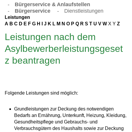
-
Bürgerservice & Anlaufstellen
-
Bürgerservice
-
Dienstleistungen
Leistungen
A
B
C
D
E
F
G
H
I
J
K
L
M
N
O
P
Q
R
S
T
U
V
W
X
Y
Z
Leistungen nach dem
Asylbewerberleistungsgeset
z beantragen
Folgende Leistungen sind möglich:
Grundleistungen zur Deckung des notwendigen
Bedarfs an Ernährung, Unterkunft, Heizung, Kleidung,
Gesundheitspflege und Gebrauchs- und
Verbrauchsgütern des Haushalts sowie zur Deckung