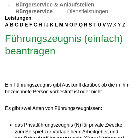
-
Bürgerservice & Anlaufstellen
-
Bürgerservice
-
Dienstleistungen
Leistungen
A
B
C
D
E
F
G
H
I
J
K
L
M
N
O
P
Q
R
S
T
U
V
W
X
Y
Z
Führungszeugnis (einfach)
beantragen
Ein Führungszeugnis gibt Auskunft darüber, ob die in ihm
bezeichnete Person vorbestraft ist oder nicht.
Es gibt zwei Arten von Führungszeugnissen:
das Privatführungszeugnis (N) für private Zwecke
,
zum Beispiel zur Vorlage beim Arbeitgeber,
und