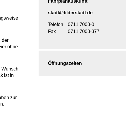
Fahrplanauskunft
stadt@filderstadt.de
ungsweise
Telefon
0711 7003-0
Fax
0711 7003-377
 der
eier ohne
Öffnungszeiten
uf Wunsch
 ist in
aben zur
n.