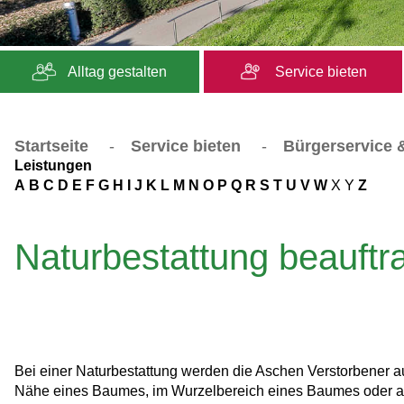
Alltag gestalten
Service bieten
Startseite
-
Service bieten
-
Bürgerservice &
Leistungen
A
B
C
D
E
F
G
H
I
J
K
L
M
N
O
P
Q
R
S
T
U
V
W
X
Y
Z
Naturbestattung beauftr
Bei einer Naturbestattung werden die Aschen Verstorbener au
Nähe eines Baumes, im Wurzelbereich eines Baumes oder a