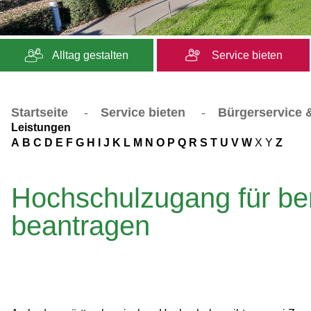
Alltag gestalten
Service bieten
Startseite
-
Service bieten
-
Bürgerservice &
Leistungen
A
B
C
D
E
F
G
H
I
J
K
L
M
N
O
P
Q
R
S
T
U
V
W
X
Y
Z
Hochschulzugang für beru
beantragen