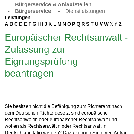
-
Bürgerservice & Anlaufstellen
-
Bürgerservice
-
Dienstleistungen
Leistungen
A
B
C
D
E
F
G
H
I
J
K
L
M
N
O
P
Q
R
S
T
U
V
W
X
Y
Z
Europäischer Rechtsanwalt -
Zulassung zur
Eignungsprüfung
beantragen
Sie besitzen nicht die Befähigung zum Richteramt nach
dem Deutschen Richtergesetz, sind europäische
Rechtsanwältin oder europäischer Rechtsanwalt und
wollen als Rechtsanwältin oder Rechtsanwalt in
Deutschland tätig werden? Dazu können Sie einen Antrag