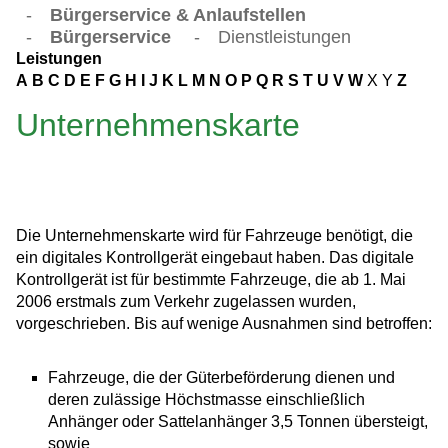
-
Bürgerservice & Anlaufstellen
-
Bürgerservice
-
Dienstleistungen
Leistungen
A
B
C
D
E
F
G
H
I
J
K
L
M
N
O
P
Q
R
S
T
U
V
W
X
Y
Z
Unternehmenskarte
Die Unternehmenskarte wird für Fahrzeuge benötigt, die
ein digitales Kontrollgerät eingebaut haben. Das digitale
Kontrollgerät ist für bestimmte Fahrzeuge, die ab 1. Mai
2006 erstmals zum Verkehr zugelassen wurden,
vorgeschrieben. Bis auf wenige Ausnahmen sind betroffen:
Fahrzeuge, die der Güterbeförderung dienen und
deren zulässige Höchstmasse einschließlich
Anhänger oder Sattelanhänger 3,5 Tonnen übersteigt,
sowie