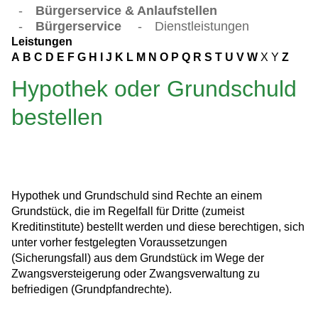
-
Bürgerservice & Anlaufstellen
-
Bürgerservice
-
Dienstleistungen
Leistungen
A
B
C
D
E
F
G
H
I
J
K
L
M
N
O
P
Q
R
S
T
U
V
W
X
Y
Z
Hypothek oder Grundschuld
bestellen
Hypothek und Grundschuld sind Rechte an einem
Grundstück, die im Regelfall für Dritte (zumeist
Kreditinstitute) bestellt werden und diese berechtigen, sich
unter vorher festgelegten Voraussetzungen
(Sicherungsfall) aus dem Grundstück im Wege der
Zwangsversteigerung oder Zwangsverwaltung zu
befriedigen (Grundpfandrechte).