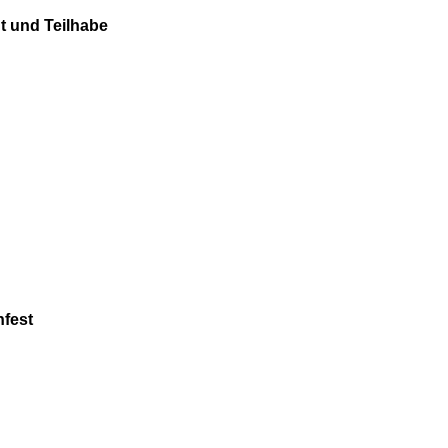
t und Teilhabe
nfest