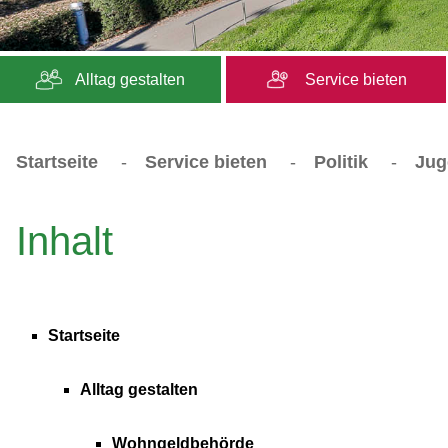
Alltag gestalten
Service bieten
Startseite
-
Service bieten
-
Politik
-
Jug
Inhalt
Startseite
Alltag gestalten
Wohngeldbehörde