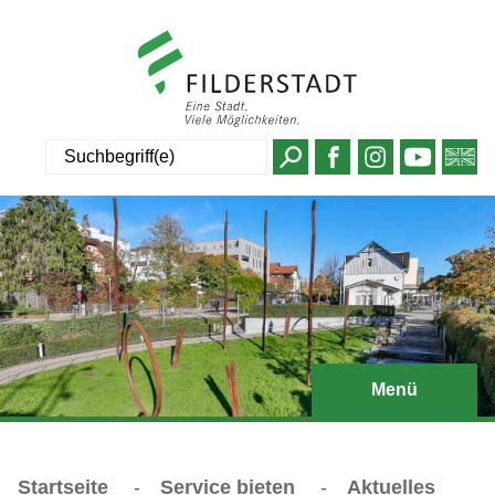
Suche
Menü
Startseite
-
Service bieten
-
Aktuelles