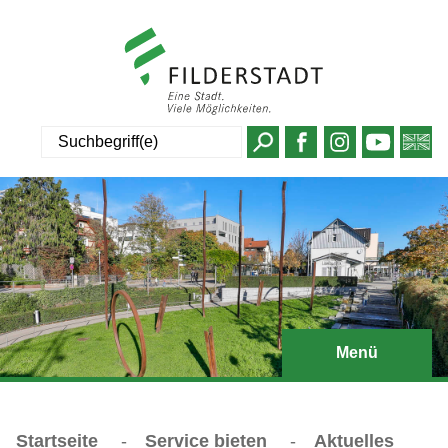
Suche
Menü
Startseite
-
Service bieten
-
Aktuelles