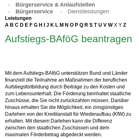
-
Bürgerservice & Anlaufstellen
-
Bürgerservice
-
Dienstleistungen
Leistungen
A
B
C
D
E
F
G
H
I
J
K
L
M
N
O
P
Q
R
S
T
U
V
W
X
Y
Z
Aufstiegs-BAföG beantragen
Mit dem Aufstiegs-BAföG unterstützen Bund und Länder
finanziell die Teilnahme an Maßnahmen der beruflichen
Aufstiegsfortbildung durch Beiträge zu den Kosten und
zum Lebensunterhalt. Die Förderung beinhaltet staatliche
Zuschüsse, die Sie nicht zurückzahlen müssen. Darüber
hinaus erhalten Sie die Möglichkeit, ein zinsgünstiges
Darlehen von der Kreditanstalt für Wiederaufbau (KfW) zu
erhalten. Mit diesem Darlehen kann die Differenz
zwischen den staatlichen Zuschüssen und dem
maximalen Förderbetrag abgedeckt werden.