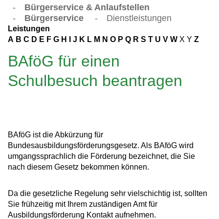
-
Bürgerservice & Anlaufstellen
-
Bürgerservice
-
Dienstleistungen
Leistungen
A
B
C
D
E
F
G
H
I
J
K
L
M
N
O
P
Q
R
S
T
U
V
W
X
Y
Z
BAföG für einen
Schulbesuch beantragen
BAföG ist die Abkürzung für
Bundesausbildungsförderungsgesetz. Als BAföG wird
umgangssprachlich die Förderung bezeichnet, die Sie
nach diesem Gesetz bekommen können.
Da die gesetzliche Regelung sehr vielschichtig ist, sollten
Sie frühzeitig mit Ihrem zuständigen Amt für
Ausbildungsförderung Kontakt aufnehmen.