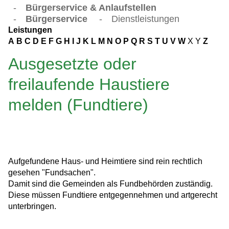
-
Bürgerservice & Anlaufstellen
-
Bürgerservice
-
Dienstleistungen
Leistungen
A
B
C
D
E
F
G
H
I
J
K
L
M
N
O
P
Q
R
S
T
U
V
W
X
Y
Z
Ausgesetzte oder
freilaufende Haustiere
melden (Fundtiere)
Aufgefundene Haus- und Heimtiere sind rein rechtlich
gesehen "Fundsachen".
Damit sind die Gemeinden als Fundbehörden zuständig.
Diese müssen Fundtiere entgegennehmen und artgerecht
unterbringen.