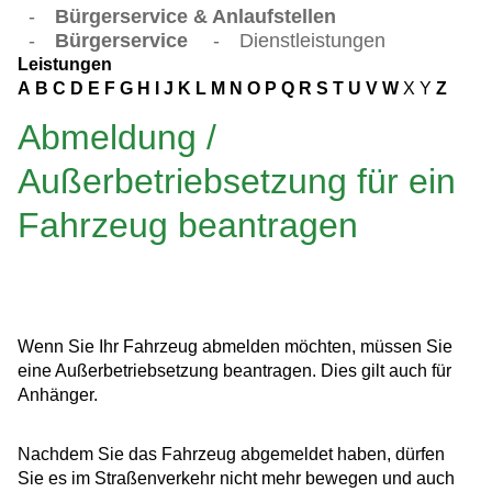
-
Bürgerservice & Anlaufstellen
-
Bürgerservice
-
Dienstleistungen
Leistungen
A
B
C
D
E
F
G
H
I
J
K
L
M
N
O
P
Q
R
S
T
U
V
W
X
Y
Z
Abmeldung /
Außerbetriebsetzung für ein
Fahrzeug beantragen
Wenn Sie Ihr Fahrzeug abmelden möchten, müssen Sie
eine Außerbetriebsetzung beantragen. Dies gilt auch für
Anhänger.
Nachdem Sie das Fahrzeug abgemeldet haben, dürfen
Sie es im Straßenverkehr nicht mehr bewegen und auch