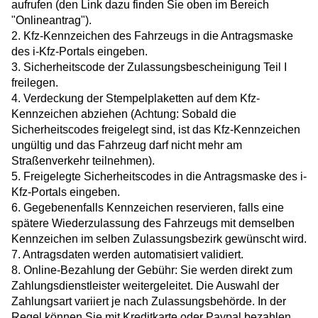
aufrufen (den Link dazu finden Sie oben im Bereich
"Onlineantrag").
2.
Kfz-Kennzeichen des Fahrzeugs in die Antragsmaske
des
i-Kfz-Portals eingeben.
3. Sicherheits
code
der Zulassungsbescheinigung Teil
I
freilegen.
4. Verdeckung der Stempelplaketten auf dem
Kfz-
Kennzeichen abziehen (Achtung: Sobald die
Sicherheits
codes
freigelegt sind, ist das
Kfz-Kennzeichen
ungültig und das Fahrzeug darf nicht mehr am
Straßenverkehr teilnehmen).
5. Freigelegte Sicherheits
codes
in die Antragsmaske des
i-
Kfz-Portals eingeben.
6.
Gegebenenfalls
Kennzeichen reservieren, falls eine
spätere Wiederzulassung des Fahrzeugs mit demselben
Kennzeichen im selben Zulassungsbezirk gewünscht wird.
7. Antragsdaten werden automatisiert validiert.
8. Online-Bezahlung der Gebühr: Sie werden direkt zum
Zahlungsdienstleister weitergeleitet. Die Auswahl der
Zahlungsart variiert je nach Zulassungsbehörde. In der
Regel können Sie mit Kreditkarte oder Paypal bezahlen.