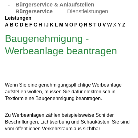
-
Bürgerservice & Anlaufstellen
-
Bürgerservice
-
Dienstleistungen
Leistungen
A
B
C
D
E
F
G
H
I
J
K
L
M
N
O
P
Q
R
S
T
U
V
W
X
Y
Z
Baugenehmigung -
Werbeanlage beantragen
Wenn Sie eine genehmigungspflichtige Werbeanlage
aufstellen wollen, müssen Sie dafür elektronisch in
Textform eine Baugenehmigung beantragen.
Zu Werbeanlagen zählen beispielsweise Schilder,
Beschriftungen, Lichtwerbung und Schaukästen. Sie sind
vom öffentlichen Verkehrsraum aus sichtbar.