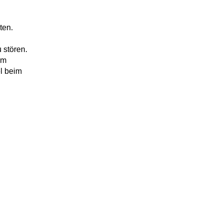
ten.
 stören.
um
l beim