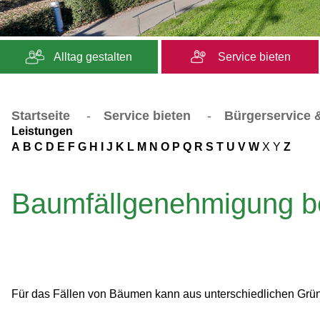
Alltag gestalten
Service bieten
Startseite
-
Service bieten
-
Bürgerservice &
Leistungen
A
B
C
D
E
F
G
H
I
J
K
L
M
N
O
P
Q
R
S
T
U
V
W
X
Y
Z
Baumfällgenehmigung b
Für das Fällen von Bäumen kann aus unterschiedlichen Grün