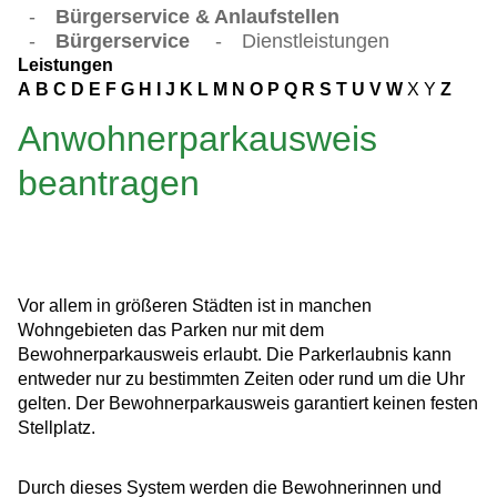
-
Bürgerservice & Anlaufstellen
-
Bürgerservice
-
Dienstleistungen
Leistungen
A
B
C
D
E
F
G
H
I
J
K
L
M
N
O
P
Q
R
S
T
U
V
W
X
Y
Z
Anwohnerparkausweis
beantragen
Vor allem in größeren Städten ist in manchen
Wohngebieten das Parken nur mit dem
Bewohnerparkausweis erlaubt. Die Parkerlaubnis kann
entweder nur zu bestimmten Zeiten oder rund um die Uhr
gelten. Der Bewohnerparkausweis garantiert keinen festen
Stellplatz.
Durch dieses System werden die Bewohnerinnen und