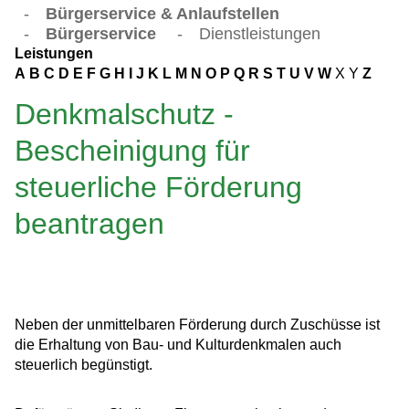
-
Bürgerservice & Anlaufstellen
-
Bürgerservice
-
Dienstleistungen
Leistungen
A
B
C
D
E
F
G
H
I
J
K
L
M
N
O
P
Q
R
S
T
U
V
W
X
Y
Z
Denkmalschutz -
Bescheinigung für
steuerliche Förderung
beantragen
Neben der unmittelbaren Förderung durch Zuschüsse ist
die Erhaltung von Bau- und Kulturdenkmalen auch
steuerlich begünstigt.