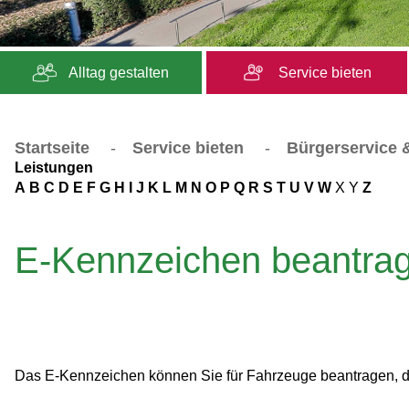
Alltag gestalten
Service bieten
Startseite
-
Service bieten
-
Bürgerservice &
Leistungen
A
B
C
D
E
F
G
H
I
J
K
L
M
N
O
P
Q
R
S
T
U
V
W
X
Y
Z
E-Kennzeichen beantra
Das E-Kennzeichen können Sie für Fahrzeuge beantragen, die