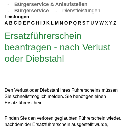
-
Bürgerservice & Anlaufstellen
-
Bürgerservice
-
Dienstleistungen
Leistungen
A
B
C
D
E
F
G
H
I
J
K
L
M
N
O
P
Q
R
S
T
U
V
W
X
Y
Z
Ersatzführerschein
beantragen - nach Verlust
oder Diebstahl
Den Verlust oder Diebstahl Ihres Führerscheins müssen
Sie schnellstmöglich melden. Sie benötigen einen
Ersatzführerschein.
Finden Sie den verloren geglaubten Führerschein wieder,
nachdem der Ersatzführerschein ausgestellt wurde,