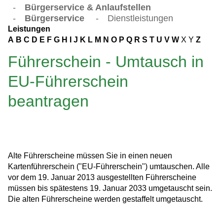
-
Bürgerservice & Anlaufstellen
-
Bürgerservice
-
Dienstleistungen
Leistungen
A
B
C
D
E
F
G
H
I
J
K
L
M
N
O
P
Q
R
S
T
U
V
W
X
Y
Z
Führerschein - Umtausch in
EU-Führerschein
beantragen
Alte Führerscheine müssen Sie in einen neuen
Kartenführerschein ("EU-Führerschein") umtauschen. Alle
vor dem 19. Januar 2013 ausgestellten Führerscheine
müssen bis spätestens 19. Januar 2033 umgetauscht sein.
Die alten Führerscheine werden gestaffelt umgetauscht.