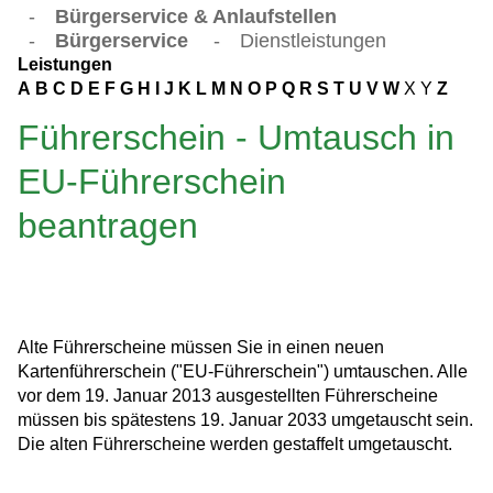
-
Bürgerservice & Anlaufstellen
-
Bürgerservice
-
Dienstleistungen
Leistungen
A
B
C
D
E
F
G
H
I
J
K
L
M
N
O
P
Q
R
S
T
U
V
W
X
Y
Z
Führerschein - Umtausch in
EU-Führerschein
beantragen
Alte Führerscheine müssen Sie in einen neuen
Kartenführerschein ("EU-Führerschein") umtauschen. Alle
vor dem 19. Januar 2013 ausgestellten Führerscheine
müssen bis spätestens 19. Januar 2033 umgetauscht sein.
Die alten Führerscheine werden gestaffelt umgetauscht.