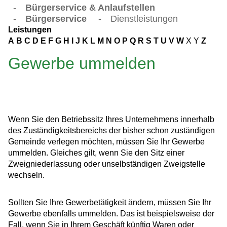
-
Bürgerservice & Anlaufstellen
-
Bürgerservice
-
Dienstleistungen
Leistungen
A
B
C
D
E
F
G
H
I
J
K
L
M
N
O
P
Q
R
S
T
U
V
W
X
Y
Z
Gewerbe ummelden
Wenn Sie den Betriebssitz Ihres Unternehmens innerhalb
des Zuständigkeitsbereichs der bisher schon zuständigen
Gemeinde verlegen möchten, müssen Sie Ihr Gewerbe
ummelden. Gleiches gilt, wenn Sie den Sitz einer
Zweigniederlassung oder unselbständigen Zweigstelle
wechseln.
Sollten Sie Ihre Gewerbetätigkeit ändern, müssen Sie Ihr
Gewerbe ebenfalls ummelden. Das ist beispielsweise der
Fall, wenn Sie in Ihrem Geschäft künftig Waren oder