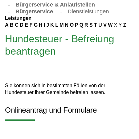
-
Bürgerservice & Anlaufstellen
-
Bürgerservice
-
Dienstleistungen
Leistungen
A
B
C
D
E
F
G
H
I
J
K
L
M
N
O
P
Q
R
S
T
U
V
W
X
Y
Z
Hundesteuer - Befreiung
beantragen
Sie können sich in bestimmten Fällen von der
Hundesteuer Ihrer Gemeinde befreien lassen.
Onlineantrag und Formulare