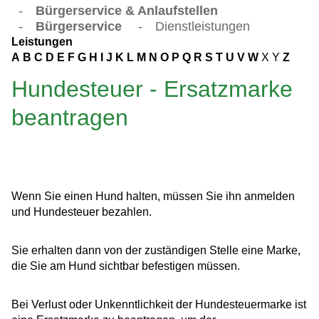
-
Bürgerservice & Anlaufstellen
-
Bürgerservice
-
Dienstleistungen
Leistungen
A
B
C
D
E
F
G
H
I
J
K
L
M
N
O
P
Q
R
S
T
U
V
W
X
Y
Z
Hundesteuer - Ersatzmarke
beantragen
Wenn Sie einen Hund halten, müssen Sie ihn anmelden
und Hundesteuer bezahlen.
Sie erhalten dann von der zuständigen Stelle eine Marke,
die Sie am Hund sichtbar befestigen müssen.
Bei Verlust oder Unkenntlichkeit der Hundesteuermarke ist