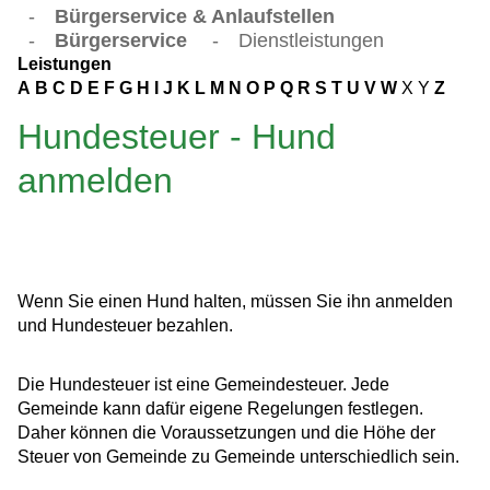
-
Bürgerservice & Anlaufstellen
-
Bürgerservice
-
Dienstleistungen
Leistungen
A
B
C
D
E
F
G
H
I
J
K
L
M
N
O
P
Q
R
S
T
U
V
W
X
Y
Z
Hundesteuer - Hund
anmelden
Wenn Sie einen Hund halten, müssen Sie ihn anmelden
und Hundesteuer bezahlen.
Die Hundesteuer ist eine Gemeindesteuer. Jede
Gemeinde kann dafür eigene Regelungen festlegen.
Daher können die Voraussetzungen und die Höhe der
Steuer von Gemeinde zu Gemeinde unterschiedlich sein.