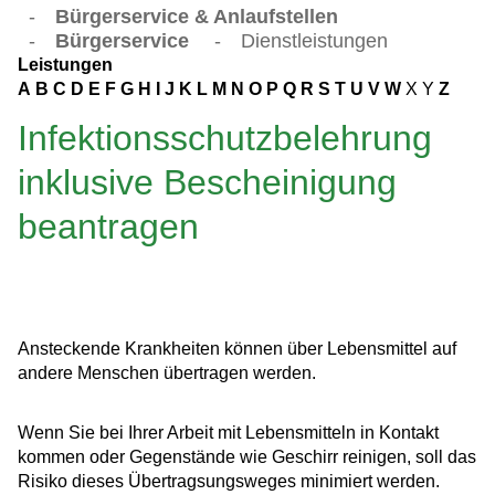
-
Bürgerservice & Anlaufstellen
-
Bürgerservice
-
Dienstleistungen
Leistungen
A
B
C
D
E
F
G
H
I
J
K
L
M
N
O
P
Q
R
S
T
U
V
W
X
Y
Z
Infektionsschutzbelehrung
inklusive Bescheinigung
beantragen
Ansteckende Krankheiten können über Lebensmittel auf
andere Menschen übertragen werden.
Wenn Sie bei Ihrer Arbeit mit Lebensmitteln in Kontakt
kommen oder Gegenstände wie Geschirr reinigen, soll das
Risiko dieses Übertragsungsweges minimiert werden.