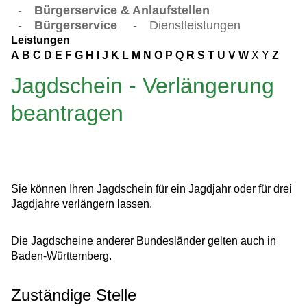
-
Bürgerservice & Anlaufstellen
-
Bürgerservice
-
Dienstleistungen
Leistungen
A
B
C
D
E
F
G
H
I
J
K
L
M
N
O
P
Q
R
S
T
U
V
W
X
Y
Z
Jagdschein - Verlängerung
beantragen
Sie können Ihren Jagdschein für ein Jagdjahr oder für drei
Jagdjahre verlängern lassen.
Die Jagdscheine anderer Bundesländer gelten auch in
Baden-Württemberg.
Zuständige Stelle