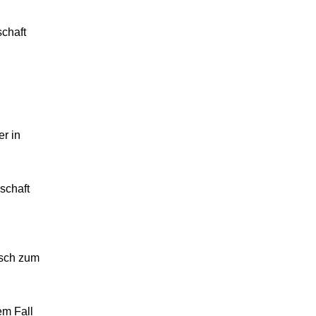
schaft
r in
schaft
isch zum
em Fall