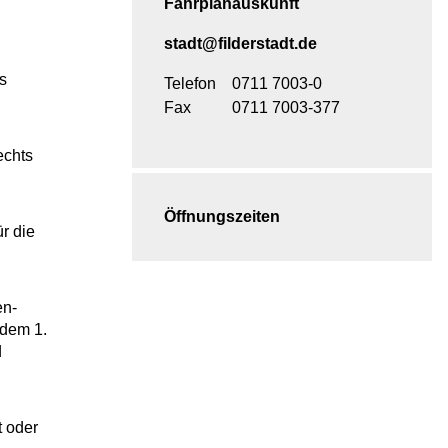
Fahrplanauskunft
stadt@filderstadt.de
s
Telefon
0711 7003-0
Fax
0711 7003-377
echts
Öffnungszeiten
r die
en-
 dem 1.
d
t oder