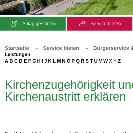
Alltag gestalten
Service bieten
Startseite
-
Service bieten
-
Bürgerservice &
Leistungen
A
B
C
D
E
F
G
H
I
J
K
L
M
N
O
P
Q
R
S
T
U
V
W
X
Y
Z
Kirchenzugehörigkeit un
Kirchenaustritt erklären