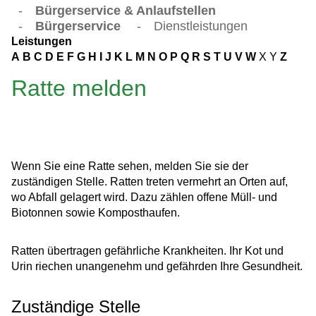
-
Bürgerservice & Anlaufstellen
-
Bürgerservice
-
Dienstleistungen
Leistungen
A
B
C
D
E
F
G
H
I
J
K
L
M
N
O
P
Q
R
S
T
U
V
W
X
Y
Z
Ratte melden
Wenn Sie eine Ratte sehen, melden Sie sie der
zuständigen Stelle. Ratten treten vermehrt an Orten auf,
wo Abfall gelagert wird. Dazu zählen offene Müll- und
Biotonnen sowie Komposthaufen.
Ratten übertragen gefährliche Krankheiten. Ihr Kot und
Urin riechen unangenehm und gefährden Ihre Gesundheit.
Zuständige Stelle