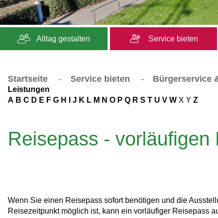
Alltag gestalten
Service bieten
Startseite
-
Service bieten
-
Bürgerservice &
Leistungen
A
B
C
D
E
F
G
H
I
J
K
L
M
N
O
P
Q
R
S
T
U
V
W
X
Y
Z
Reisepass - vorläufigen
Wenn Sie einen Reisepass sofort benötigen und die Ausstell
Reisezeitpunkt möglich ist, kann ein vorläufiger Reisepass a