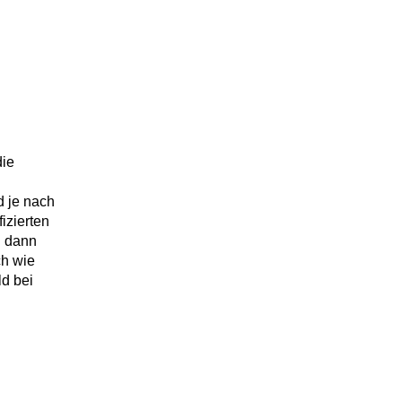
die
d je nach
fizierten
d dann
ch wie
ld bei