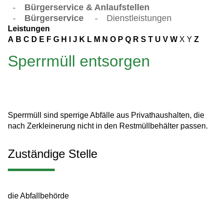
-
Bürgerservice & Anlaufstellen
-
Bürgerservice
-
Dienstleistungen
Leistungen
A
B
C
D
E
F
G
H
I
J
K
L
M
N
O
P
Q
R
S
T
U
V
W
X
Y
Z
Sperrmüll entsorgen
Sperrmüll sind sperrige Abfälle aus Privathaushalten, die
nach Zerkleinerung nicht in den Restmüllbehälter passen.
Zuständige Stelle
die Abfallbehörde