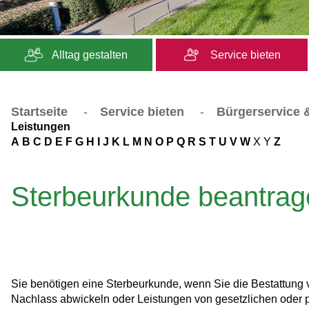
Alltag gestalten
Service bieten
Startseite
-
Service bieten
-
Bürgerservice &
Leistungen
A
B
C
D
E
F
G
H
I
J
K
L
M
N
O
P
Q
R
S
T
U
V
W
X
Y
Z
Sterbeurkunde beantrag
Sie benötigen eine Sterbeurkunde, wenn Sie die Bestattung 
Nachlass abwickeln oder Leistungen von gesetzlichen oder 