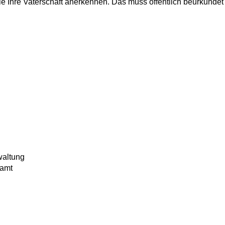
ie Ihre Vaterschaft anerkennen. Das muss öffentlich beurkundet
waltung
samt