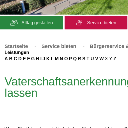
Alltag gestalten
Service bieten
Startseite
-
Service bieten
-
Bürgerservice &
Leistungen
A
B
C
D
E
F
G
H
I
J
K
L
M
N
O
P
Q
R
S
T
U
V
W
X
Y
Z
Vaterschaftsanerkennun
lassen