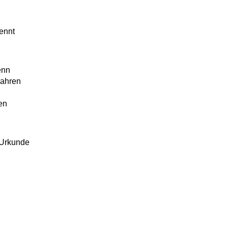
ennt
enn
Jahren
n
en
n Urkunde