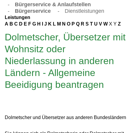
-
Bürgerservice & Anlaufstellen
-
Bürgerservice
-
Dienstleistungen
Leistungen
A
B
C
D
E
F
G
H
I
J
K
L
M
N
O
P
Q
R
S
T
U
V
W
X
Y
Z
Dolmetscher, Übersetzer mit
Wohnsitz oder
Niederlassung in anderen
Ländern - Allgemeine
Beeidigung beantragen
Dolmetscher und Übersetzer aus anderen Bundesländern