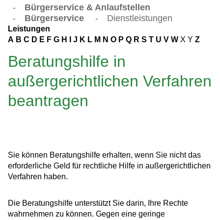
-
Bürgerservice & Anlaufstellen
-
Bürgerservice
-
Dienstleistungen
Leistungen
A
B
C
D
E
F
G
H
I
J
K
L
M
N
O
P
Q
R
S
T
U
V
W
X
Y
Z
Beratungshilfe in
außergerichtlichen Verfahren
beantragen
Sie können Beratungshilfe erhalten, wenn Sie nicht das
erforderliche Geld für rechtliche Hilfe in außergerichtlichen
Verfahren haben.
Die Beratungshilfe unterstützt Sie darin, Ihre Rechte
wahrnehmen zu können. Gegen eine geringe