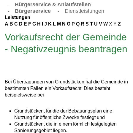
-
Bürgerservice & Anlaufstellen
-
Bürgerservice
-
Dienstleistungen
Leistungen
A
B
C
D
E
F
G
H
I
J
K
L
M
N
O
P
Q
R
S
T
U
V
W
X
Y
Z
Vorkaufsrecht der Gemeinde
- Negativzeugnis beantragen
Bei Übertragungen von Grundstücken hat die Gemeinde in
bestimmten Fällen ein Vorkaufsrecht.
Dies besteht
beispielsweise bei
Grundstücken, für die der Bebauungsplan eine
Nutzung für öffentliche Zwecke festlegt und
Grundstücken, die in einem förmlich festgelegten
Sani
e
rungsgebiet liegen.