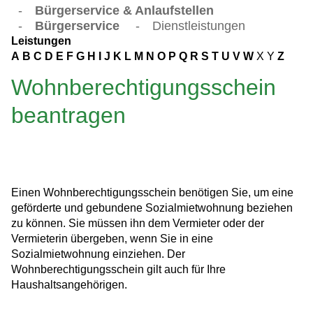
-
Bürgerservice & Anlaufstellen
-
Bürgerservice
-
Dienstleistungen
Leistungen
A
B
C
D
E
F
G
H
I
J
K
L
M
N
O
P
Q
R
S
T
U
V
W
X
Y
Z
Wohnberechtigungsschein
beantragen
Einen Wohnberechtigungsschein benötigen Sie, um eine
geförderte und gebundene Sozialmietwohnung beziehen
zu können. Sie müssen ihn dem Vermieter oder der
Vermieterin übergeben, wenn Sie in eine
Sozialmietwohnung einziehen. Der
Wohnberechtigungsschein gilt auch für Ihre
Haushaltsangehörigen.