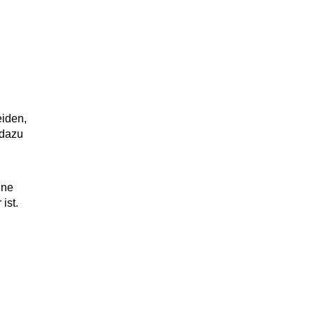
eiden,
 dazu
ine
ist.