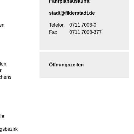
Fahrplanauskunft
stadt@filderstadt.de
ten
Telefon
0711 7003-0
Fax
0711 7003-377
den,
Öffnungszeiten
r
chens
ühr
gsbezirk