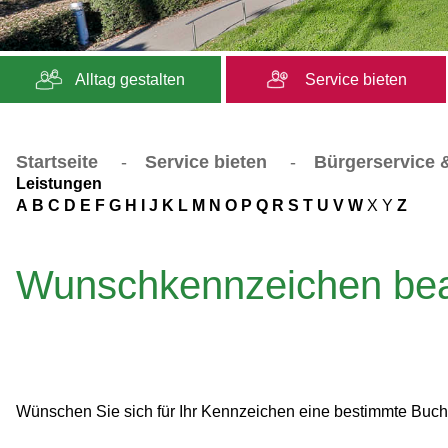
Alltag gestalten
Service bieten
Startseite
-
Service bieten
-
Bürgerservice &
Leistungen
A
B
C
D
E
F
G
H
I
J
K
L
M
N
O
P
Q
R
S
T
U
V
W
X
Y
Z
Wunschkennzeichen bean
Wünschen Sie sich für Ihr Kennzeichen eine bestimmte Buch