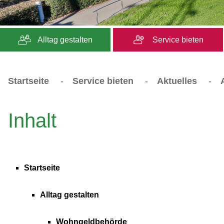
Alltag gestalten
Service bieten
Startseite
-
Service bieten
-
Aktuelles
-
Inhalt
Startseite
Alltag gestalten
Wohngeldbehörde