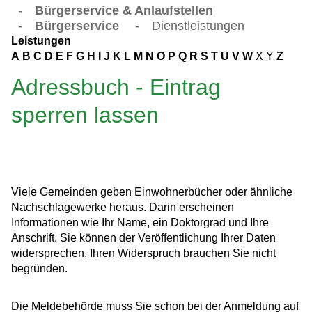
-
Bürgerservice & Anlaufstellen
-
Bürgerservice
-
Dienstleistungen
Leistungen
A
B
C
D
E
F
G
H
I
J
K
L
M
N
O
P
Q
R
S
T
U
V
W
X
Y
Z
Adressbuch - Eintrag
sperren lassen
Viele Gemeinden geben Einwohnerbücher oder ähnliche
Nachschlagewerke heraus. Darin erscheinen
Informationen wie Ihr Name, ein Doktorgrad und Ihre
Anschrift. Sie können der Veröffentlichung Ihrer Daten
widersprechen. Ihren Widerspruch brauchen Sie nicht
begründen.
Die Meldebehörde muss Sie schon bei der Anmeldung auf