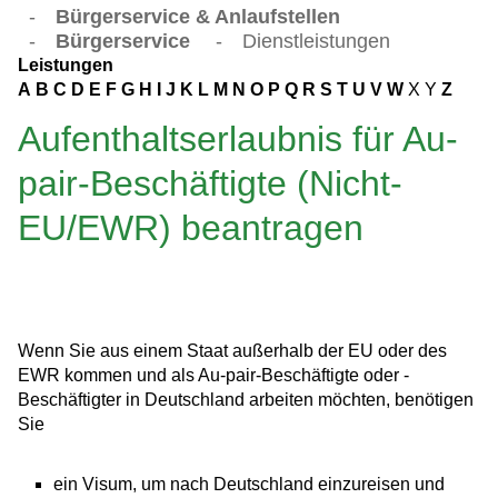
-
Bürgerservice & Anlaufstellen
-
Bürgerservice
-
Dienstleistungen
Leistungen
A
B
C
D
E
F
G
H
I
J
K
L
M
N
O
P
Q
R
S
T
U
V
W
X
Y
Z
Aufenthaltserlaubnis für Au-
pair-Beschäftigte (Nicht-
EU/EWR) beantragen
Wenn Sie aus einem Staat außerhalb der EU oder des
EWR kommen und als Au-pair-Beschäftigte oder -
Beschäftigter in Deutschland arbeiten möchten, benötigen
Sie
ein Visum, um nach Deutschland einzureisen und