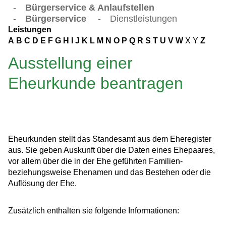
-
Bürgerservice & Anlaufstellen
-
Bürgerservice
-
Dienstleistungen
Leistungen
A
B
C
D
E
F
G
H
I
J
K
L
M
N
O
P
Q
R
S
T
U
V
W
X
Y
Z
Ausstellung einer
Eheurkunde beantragen
Eheurkunden stellt das Standesamt aus dem Eheregister
aus. Sie geben Auskunft über die Daten eines Ehepaares,
vor allem über die in der Ehe geführten Familien-
beziehungsweise Ehenamen und das Bestehen oder die
Auflösung der Ehe.
Zusätzlich enthalten sie folgende Informationen: