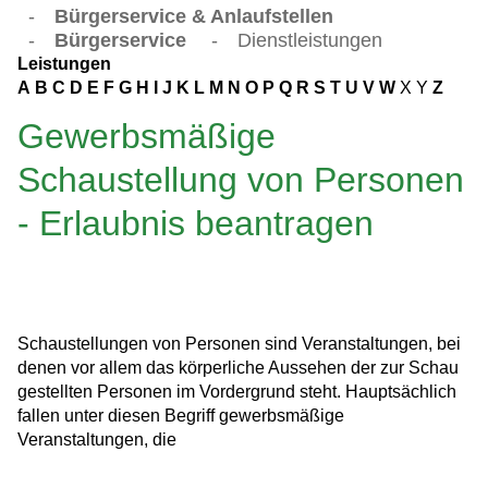
-
Bürgerservice & Anlaufstellen
-
Bürgerservice
-
Dienstleistungen
Leistungen
A
B
C
D
E
F
G
H
I
J
K
L
M
N
O
P
Q
R
S
T
U
V
W
X
Y
Z
Gewerbsmäßige
Schaustellung von Personen
- Erlaubnis beantragen
Schaustellungen von Personen sind Veranstaltungen, bei
denen vor allem das körperliche Aussehen der zur Schau
gestellten Personen im Vordergrund steht.
Hauptsächlich
fallen unter diesen Begriff gewerbsmäßige
Veranstaltungen, die